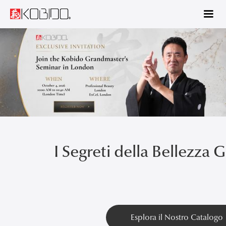
€29 for 90 days! Start learning KOBIDO® Level 1 with our 3-month
plan —>
I Segreti della Bellezza
Esplora il Nostro Catalogo