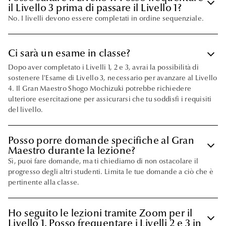
keyboard_arrow_down
il Livello 3 prima di passare il Livello 1?
No. I livelli devono essere completati in ordine sequenziale.
keyboard_arrow_down
Ci sarà un esame in classe?
Dopo aver completato i Livelli 1, 2 e 3, avrai la possibilità di
sostenere l'Esame di Livello 3, necessario per avanzare al Livello
4. Il Gran Maestro Shogo Mochizuki potrebbe richiedere
ulteriore esercitazione per assicurarsi che tu soddisfi i requisiti
del livello.
Posso porre domande specifiche al Gran
keyboard_arrow_down
Maestro durante la lezione?
Sì, puoi fare domande, ma ti chiediamo di non ostacolare il
progresso degli altri studenti. Limita le tue domande a ciò che è
pertinente alla classe.
Ho seguito le lezioni tramite Zoom per il
keyboard_arrow_down
Livello 1. Posso frequentare i Livelli 2 e 3 in