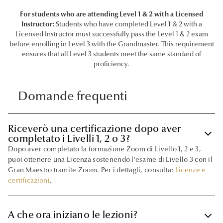
For students who are attending Level 1 & 2 with a Licensed
Instructor:
Students who have completed Level 1 & 2 with a
Licensed Instructor must successfully pass the Level 1 & 2 exam
before enrolling in Level 3 with the Grandmaster. This requirement
ensures that all Level 3 students meet the same standard of
proficiency.
Domande frequenti
Riceverò una certificazione dopo aver
keyboard_arrow_down
completato i Livelli 1, 2 o 3?
Dopo aver completato la formazione Zoom di Livello 1, 2 e 3,
puoi ottenere una Licenza sostenendo l'esame di Livello 3 con il
Gran Maestro tramite Zoom. Per i dettagli, consulta:
Licenze e
certificazioni
.
keyboard_arrow_down
A che ora iniziano le lezioni?