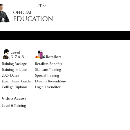
keyboard_arrow_down
IT
OFFICIAL
EDUCATION
Level
Retailers
6, 7 & 8
Training Package
Retailers Benefits
Training In Japan
Skincare Training
2027 Dates
Special Training
Japan Travel Guide
Diventa Rivenditore
College Diploma
Login Rivenditori
Video Access
Level 6 Training