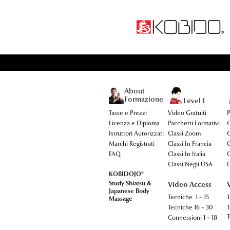
About
Formazione
Level 1
Tasse e Prezzi
Video Gratuiti
P
Licenza e Diploma
Pacchetti Formativi
C
Istruttori Autorizzati
Classi Zoom
C
Marchi Registrati
Classi In Francia
C
FAQ
Classi In Italia
C
Classi Negli USA
E
KOBIDOJO®
Study Shiatsu &
Video Access
Japanese Body
Tecniche 1 ~ 15
T
Massage
Tecniche 16 ~ 30
T
T
Connessioni 1 ~ 18