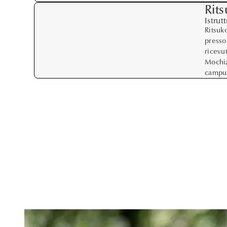
Rit
Istrut
Ritsuk
presso
ricevu
Mochiz
campus