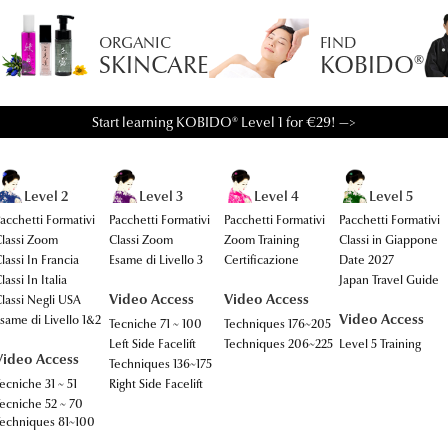
ORGANIC
FIND
SKINCARE
KOBIDO®
Start learning KOBIDO® Level 1 for €29! —>
Level 2
Level 3
Level 4
Level 5
acchetti Formativi
Pacchetti Formativi
Pacchetti Formativi
Pacchetti Formativi
lassi Zoom
Classi Zoom
Zoom Training
Classi in Giappone
lassi In Francia
Esame di Livello 3
Certificazione
Date 2027
lassi In Italia
Japan Travel Guide
Video Access
Video Access
lassi Negli USA
Video Access
same di Livello 1&2
Tecniche 71 ~ 100
Techniques 176~205
Left Side Facelift
Techniques 206~225
Level 5 Training
Video Access
Techniques 136~175
ecniche 31 ~ 51
Right Side Facelift
ecniche 52 ~ 70
echniques 81~100