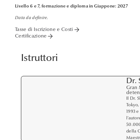
Livello 6 e 7, formazione e diploma in Giappone: 2027
Data da definire
.
arrow_forward
Tasse di Iscrizione e Costi
arrow_forward
Certificazione
Istruttori
Dr.
Gran 
deten
Il Dr. 
Tokyo,
1993 e
l’autor
50.000
della 
Maestr