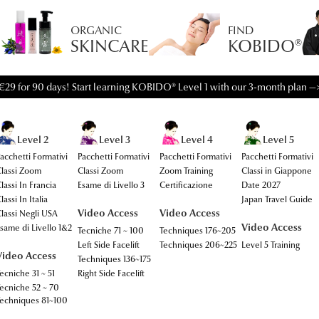
ORGANIC
FIND
SKINCARE
KOBIDO®
€29 for 90 days! Start learning KOBIDO® Level 1 with our 3-month plan —
Level 2
Level 3
Level 4
Level 5
acchetti Formativi
Pacchetti Formativi
Pacchetti Formativi
Pacchetti Formativi
lassi Zoom
Classi Zoom
Zoom Training
Classi in Giappone
lassi In Francia
Esame di Livello 3
Certificazione
Date 2027
lassi In Italia
Japan Travel Guide
Video Access
Video Access
lassi Negli USA
Video Access
same di Livello 1&2
Tecniche 71 ~ 100
Techniques 176~205
Left Side Facelift
Techniques 206~225
Level 5 Training
Video Access
Techniques 136~175
ecniche 31 ~ 51
Right Side Facelift
ecniche 52 ~ 70
echniques 81~100