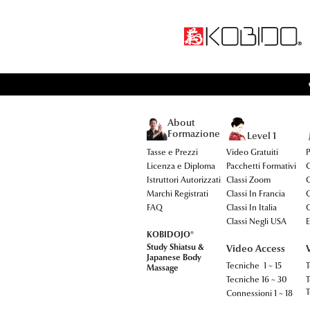
About
Formazione
Level 1
Tasse e Prezzi
Video Gratuiti
P
Licenza e Diploma
Pacchetti Formativi
C
Istruttori Autorizzati
Classi Zoom
C
Marchi Registrati
Classi In Francia
C
FAQ
Classi In Italia
C
Classi Negli USA
E
KOBIDOJO®
Study Shiatsu &
Video Access
Japanese Body
Tecniche 1 ~ 15
T
Massage
Tecniche 16 ~ 30
T
T
Connessioni 1 ~ 18