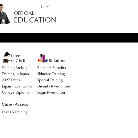
keyboard_arrow_down
IT
OFFICIAL
EDUCATION
>
Level
Retailers
6, 7 & 8
Training Package
Retailers Benefits
Training In Japan
Skincare Training
2027 Dates
Special Training
Japan Travel Guide
Diventa Rivenditore
College Diploma
Login Rivenditori
Video Access
Level 6 Training