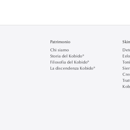
Patrimonio
Ski
Chi siamo
Det
Storia del Kobido®
Esfo
Filosofia del Kobido®
Ton
La discendenza Kobido®
Sier
Cre
Tra
Kob