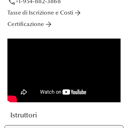
phone
+1-954-882-3868
arrow_forward
Tasse di Iscrizione e Costi
arrow_forward
Certificazione
Istruttori