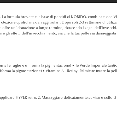
. La formula brevettata a base di peptidi di KOBIDO, combinata con Vi
otezione quotidiana dai raggi solari. Dopo soli 2-3 settimane di utilizz
 offre un’idratazione a lungo termine, riducendo i segni dell’invecc
tare gli effetti dell’invecchiamento, sia che la tua pelle sia danneggiat
e le rughe e uniforma la pigmentazione) • Tè Verde Imperiale (antios
forma la pigmentazione) • Vitamina A - Retinyl Palmitate (nutre la pel
, applicare HYPER retro. 2. Massaggiare delicatamente su viso e collo. 