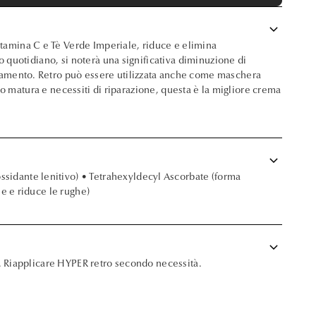
keyboard_arrow_down
tamina C e Tè Verde Imperiale, riduce e elimina
o quotidiano, si noterà una significativa diminuzione di
hiamento. Retro può essere utilizzata anche come maschera
a o matura e necessiti di riparazione, questa è la migliore crema
keyboard_arrow_down
sidante lenitivo) • Tetrahexyldecyl Ascorbate (forma
le e riduce le rughe)
keyboard_arrow_down
3. Riapplicare HYPER retro secondo necessità.