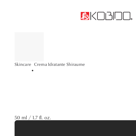
Crema Idratante Shiraume
Skincare
•
50 ml / 1.7 fl. oz.