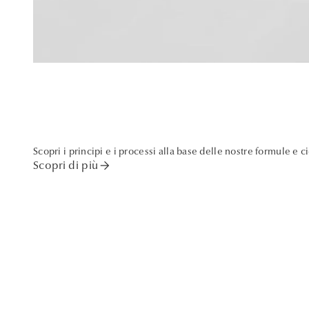
Scopri i principi e i processi alla base delle nostre formule e c
arrow_forward
Scopri di più