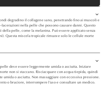
keyboard_arrow_down
ofondi degradino il collagene sano, penetrando fino ai muscoli e
ro-lacerazioni nella pelle che possono causare danni. Questo
nti della pelle, come la melanina. Può essere applicato senza
nni). Questa miscela tropicale rimuove solo le cellule morte
keyboard_arrow_down
 pelle deve essere leggermente umida o asciutta. Iniziare
 morte non si staccano. Risciacquare con acqua tiepida, quindi
nte umida o asciutta. Non massaggiare con eccessiva pressione.
amento o bruciore, interrompere l’uso e consultare un medico.