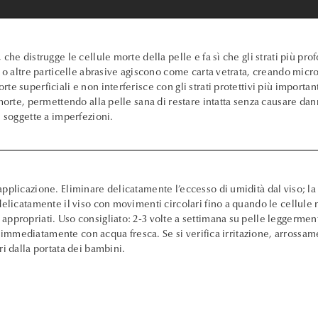
che distrugge le cellule morte della pelle e fa sì che gli strati più pr
e o altre particelle abrasive agiscono come carta vetrata, creando mic
e superficiali e non interferisce con gli strati protettivi più importa
morte, permettendo alla pelle sana di restare intatta senza causare da
e soggette a imperfezioni.
pplicazione. Eliminare delicatamente l’eccesso di umidità dal viso; la
delicatamente il viso con movimenti circolari fino a quando le cellule
appropriati. Uso consigliato: 2-3 volte a settimana su pelle leggerme
are immediatamente con acqua fresca. Se si verifica irritazione, arross
i dalla portata dei bambini.