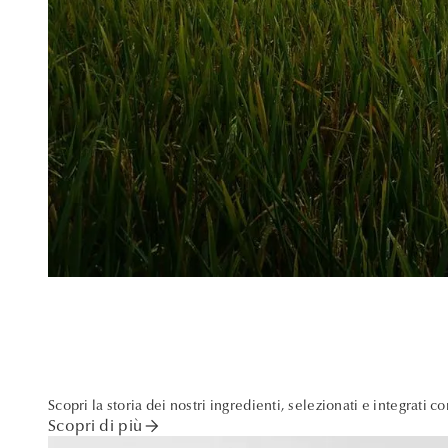
Scopri la storia dei nostri ingredienti, selezionati e integrati c
arrow_forward
Scopri di più