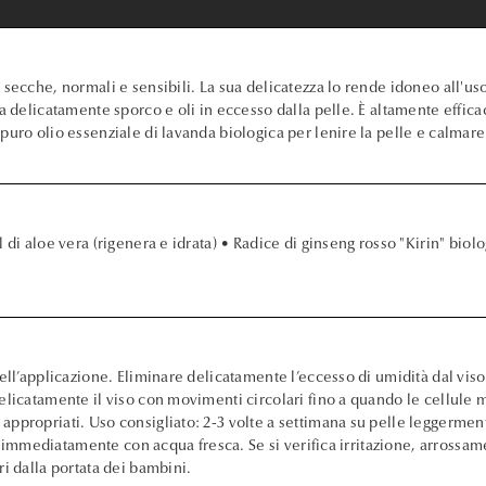
 secche, normali e sensibili. La sua delicatezza lo rende idoneo all'u
a delicatamente sporco e oli in eccesso dalla pelle. È altamente effica
puro olio essenziale di lavanda biologica per lenire la pelle e calmare
di aloe vera (rigenera e idrata) • Radice di ginseng rosso "Kirin" biolog
ell’applicazione. Eliminare delicatamente l’eccesso di umidità dal viso
elicatamente il viso con movimenti circolari fino a quando le cellule 
appropriati. Uso consigliato: 2-3 volte a settimana su pelle leggerme
are immediatamente con acqua fresca. Se si verifica irritazione, arross
i dalla portata dei bambini.