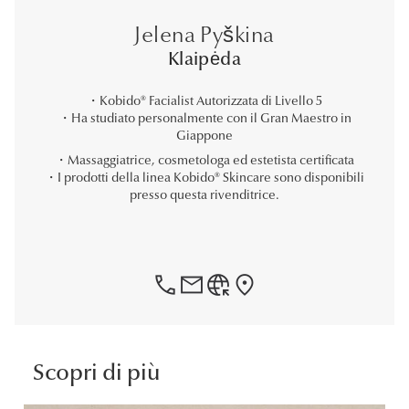
Jelena Pyškina
Klaipėda
・Kobido® Facialist Autorizzata di Livello 5
・Ha studiato personalmente con il Gran Maestro in
Giappone
・Massaggiatrice, cosmetologa ed estetista certificata
・I prodotti della linea Kobido® Skincare sono disponibili
presso questa rivenditrice.
phone
Mail
captive_portal
location_on
Scopri di più