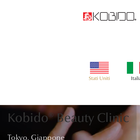
United Kingdom
Switzerland
Germa
France
Slide 2 of 3.
Kobido® Beauty Clinic
Tokyo, Giappone