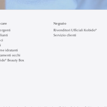
ncare
Negozio
ergenti
Rivenditori Ufficiali Kobido®
lianti
Servizio clienti
ici
i
me idratanti
ttamenti occhi
ido® Beauty Box