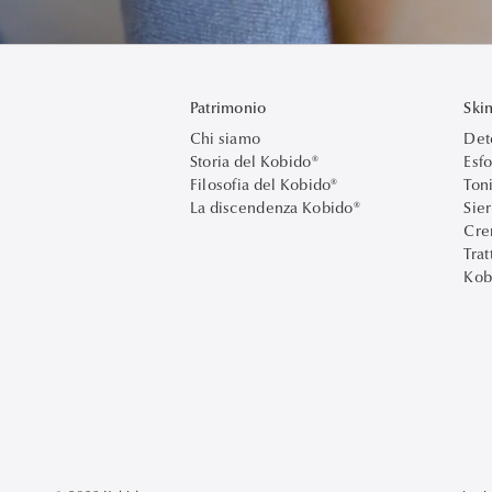
Patrimonio
Ski
Chi siamo
Det
Storia del Kobido®
Esfo
Filosofia del Kobido®
Ton
La discendenza Kobido®
Sier
Cre
Tra
Kob