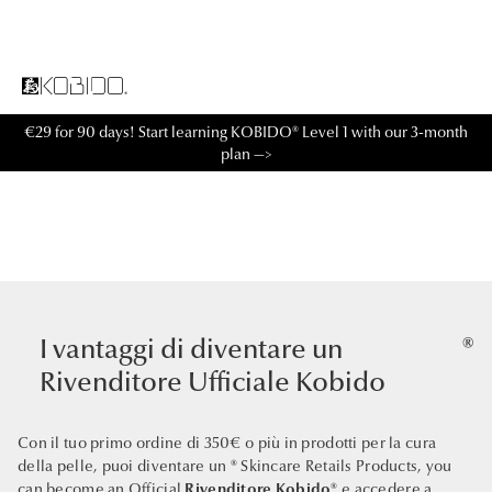
€29 for 90 days! Start learning KOBIDO® Level 1 with our 3-month
plan —>
I vantaggi di diventare un
®
Rivenditore Ufficiale Kobido
Con il tuo primo ordine di 350€ o più in prodotti per la cura
della pelle, puoi diventare un
®
Skincare Retails Products, you
can become an Official
Rivenditore Kobido®
e accedere a