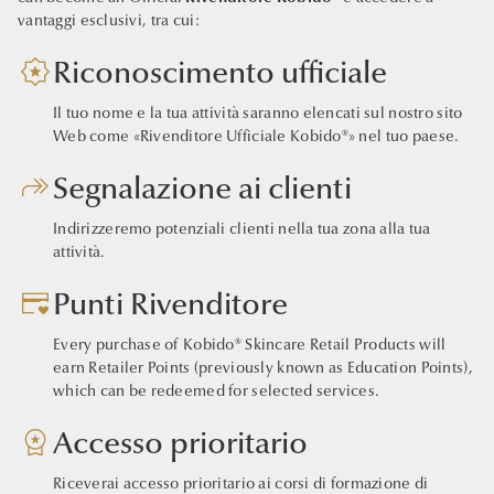
vantaggi esclusivi, tra cui:
award_star
Riconoscimento ufficiale
Il tuo nome e la tua attività saranno elencati sul nostro sito
Web come «Rivenditore Ufficiale Kobido®» nel tuo paese.
forward
Segnalazione ai clienti
Indirizzeremo potenziali clienti nella tua zona alla tua
attività.
credit_card_heart
Punti Rivenditore
Every purchase of Kobido® Skincare Retail Products will
earn Retailer Points (previously known as Education Points),
which can be redeemed for selected services.
workspace_premium
Accesso prioritario
Riceverai accesso prioritario ai corsi di formazione di